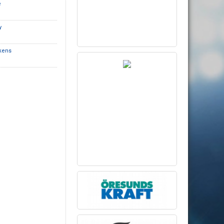
e
y
ikens