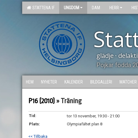
STATTENA IF
UNGDOM
DAM
HERR
HIS
Stat
glädje · delak
Pojkar födda 2
HEM
NYHETER
KALENDER
BILDGALLERI
MATCHER
P16 (2010)
» Träning
Tid:
tor 13 november, 19:30 - 21:00
Plats:
Olympiafältet plan 8
<< Tillbaka