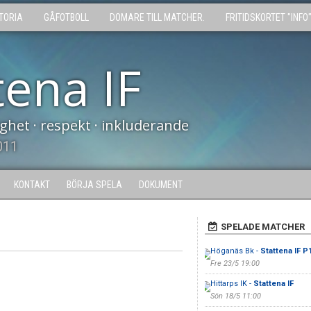
TORIA
GÅFOTBOLL
DOMARE TILL MATCHER.
FRITIDSKORTET "INFO
tena IF
tighet · respekt · inkluderande
011
KONTAKT
BÖRJA SPELA
DOKUMENT
SPELADE MATCHER
Höganäs Bk -
Stattena IF P
Fre 23/5 19:00
Hittarps IK -
Stattena IF
Sön 18/5 11:00