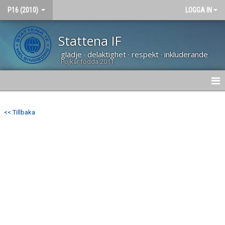
P16 (2010)
LOGGA IN
Stattena IF
glädje · delaktighet · respekt · inkluderande
Pojkar födda 2011
HEM
<< Tillbaka
NYHETER
KALENDER
BILDGALLERI
MATCHER
KONTAKT