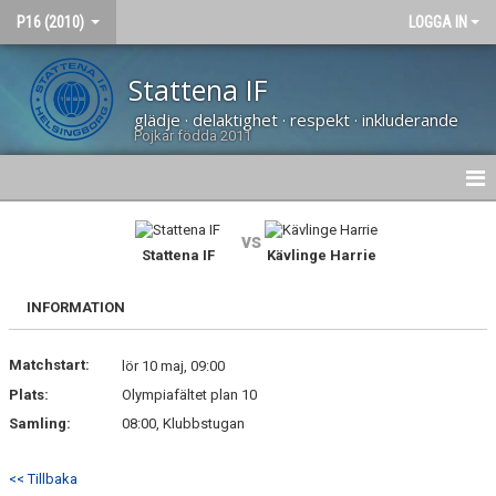
P16 (2010)
LOGGA IN
Stattena IF
glädje · delaktighet · respekt · inkluderande
Pojkar födda 2011
HEM
vs
Stattena IF
Kävlinge Harrie
NYHETER
INFORMATION
KALENDER
Matchstart:
BILDGALLERI
lör 10 maj, 09:00
Plats:
Olympiafältet plan 10
MATCHER
Samling:
08:00, Klubbstugan
KONTAKT
<< Tillbaka