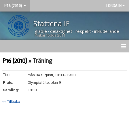
P16 (2010)
LOGGA IN
Stattena IF
glädje · delaktighet · respekt · inkluderande
Pojkar födda 2011
HEM
P16 (2010)
» Träning
NYHETER
Tid:
mån 04 augusti, 18:00 - 19:30
Plats:
KALENDER
Olympiafältet plan 9
Samling:
18:30
BILDGALLERI
<< Tillbaka
MATCHER
KONTAKT