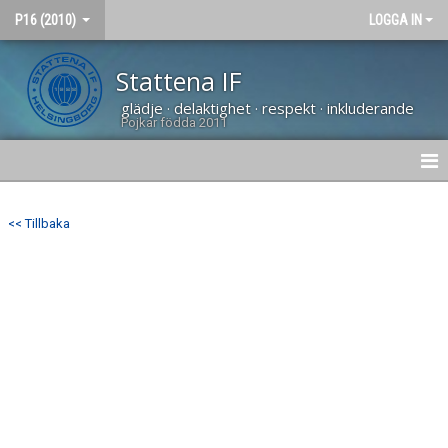
P16 (2010)
LOGGA IN
Stattena IF
glädje · delaktighet · respekt · inkluderande
Pojkar födda 2011
HEM
<< Tillbaka
NYHETER
KALENDER
BILDGALLERI
MATCHER
KONTAKT