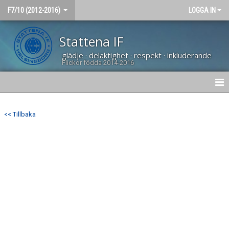
F7/10 (2012-2016)
LOGGA IN
Stattena IF
glädje · delaktighet · respekt · inkluderande
Flickor födda 2014-2016
HEM
<< Tillbaka
NYHETER
KALENDER
BÖRJA SPELA