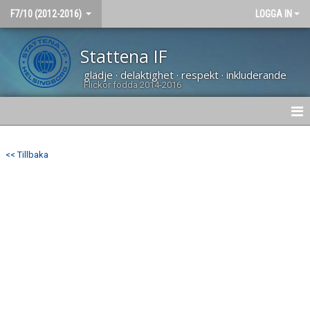
F7/10 (2012-2016)
LOGGA IN
Stattena IF
glädje · delaktighet · respekt · inkluderande
Flickor födda 2014-2016
HEM
<< Tillbaka
NYHETER
KALENDER
BÖRJA SPELA