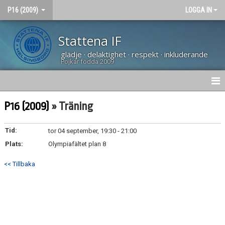
P16 (2009)
LOGGA IN
Stattena IF
glädje · delaktighet · respekt · inkluderande
Pojkar födda 2009
HEM
P16 (2009)
» Träning
NYHETER
Tid:
tor 04 september, 19:30 - 21:00
Plats:
BILDGALLERI
Olympiafältet plan 8
<< Tillbaka
KONTAKT
KALENDER