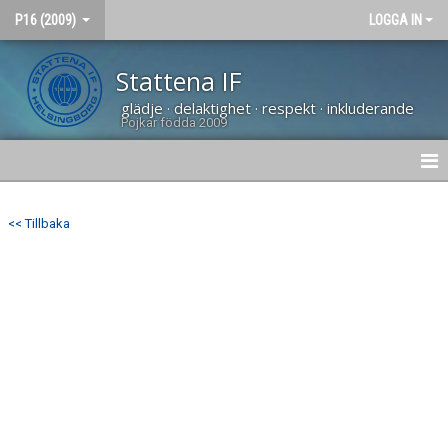
P16 (2009)
LOGGA IN
Stattena IF
glädje · delaktighet · respekt · inkluderande
Pojkar födda 2009
HEM
<< Tillbaka
NYHETER
BILDGALLERI
KONTAKT
KALENDER