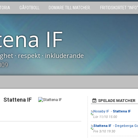
TORIA
GÅFOTBOLL
DOMARE TILL MATCHER.
FRITIDSKORTET "INFO
tena IF
tighet · respekt · inkluderande
009
Stattena IF
SPELADE MATCHER
Nosaby IF -
Stattena IF
Lör 11/10 15:00
Stattena IF
- Degeberga Go
Fre 3/10 19:30