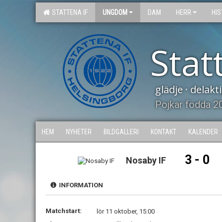
STATTENA IF
UNGDOM
DAM
HERR
HIS
Stat
glädje · delak
Pojkar födda 2
HEM
NYHETER
BILDGALLERI
KONTAKT
KALENDER
3 - 0
Nosaby IF
INFORMATION
Matchstart:
lör 11 oktober, 15:00