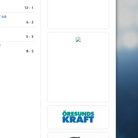
12 - 1
 blå
6 - 2
F
5 - 3
F
8 - 2