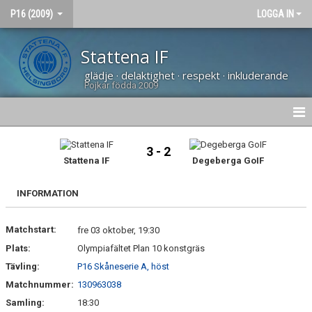
P16 (2009)
LOGGA IN
Stattena IF
glädje · delaktighet · respekt · inkluderande
Pojkar födda 2009
HEM
3 - 2
Stattena IF
Degeberga GoIF
NYHETER
INFORMATION
BILDGALLERI
Matchstart:
KONTAKT
fre 03 oktober, 19:30
Plats:
Olympiafältet Plan 10 konstgräs
KALENDER
Tävling:
P16 Skåneserie A, höst
Matchnummer:
130963038
Samling:
18:30