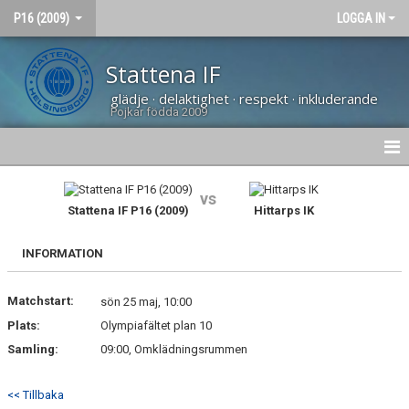
P16 (2009)
LOGGA IN
Stattena IF
glädje · delaktighet · respekt · inkluderande
Pojkar födda 2009
HEM
vs
Stattena IF P16 (2009)
Hittarps IK
NYHETER
INFORMATION
BILDGALLERI
Matchstart:
KONTAKT
sön 25 maj, 10:00
Plats:
Olympiafältet plan 10
KALENDER
Samling:
09:00, Omklädningsrummen
<< Tillbaka