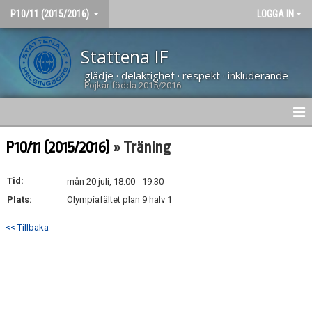
P10/11 (2015/2016)
LOGGA IN
Stattena IF
glädje · delaktighet · respekt · inkluderande
Pojkar födda 2015/2016
HEM
P10/11 (2015/2016)
» Träning
NYHETER
Tid:
mån 20 juli, 18:00 - 19:30
Plats:
MATCHER
Olympiafältet plan 9 halv 1
<< Tillbaka
KALENDER
TRUPPEN
DOKUMENT