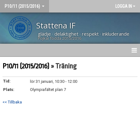
P10/11 (2015/2016)
LOGGA IN
Stattena IF
glädje · delaktighet · respekt · inkluderande
Pojkar födda 2015/2016
HEM
P10/11 (2015/2016)
» Träning
NYHETER
Tid:
lör 31 januari, 10:30 - 12:00
Plats:
MATCHER
Olympiafältet plan 7
<< Tillbaka
KALENDER
TRUPPEN
DOKUMENT