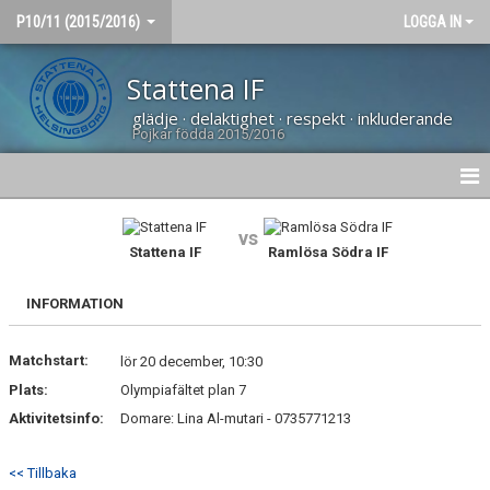
P10/11 (2015/2016)
LOGGA IN
Stattena IF
glädje · delaktighet · respekt · inkluderande
Pojkar födda 2015/2016
HEM
vs
Stattena IF
Ramlösa Södra IF
NYHETER
INFORMATION
MATCHER
Matchstart:
KALENDER
lör 20 december, 10:30
Plats:
Olympiafältet plan 7
TRUPPEN
Aktivitetsinfo:
Domare: Lina Al-mutari - 0735771213
DOKUMENT
<< Tillbaka