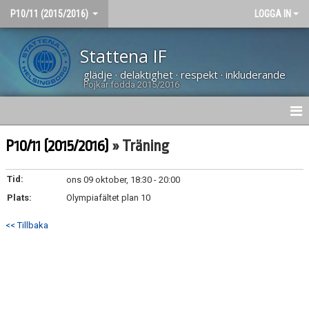
P10/11 (2015/2016)
LOGGA IN
Stattena IF
glädje · delaktighet · respekt · inkluderande
Pojkar födda 2015/2016
HEM
P10/11 (2015/2016)
» Träning
NYHETER
Tid:
ons 09 oktober, 18:30 - 20:00
Plats:
MATCHER
Olympiafältet plan 10
<< Tillbaka
KALENDER
TRUPPEN
DOKUMENT