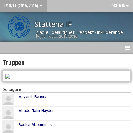
P10/11 (2015/2016)
LOGGA IN
Stattena IF
glädje · delaktighet · respekt · inkluderande
Pojkar födda 2015/2016
HEM
Truppen
NYHETER
MATCHER
Deltagare
Aayansh Behera
KALENDER
TRUPPEN
Alfadol Tahir Hayder
DOKUMENT
Bashar Aboammash