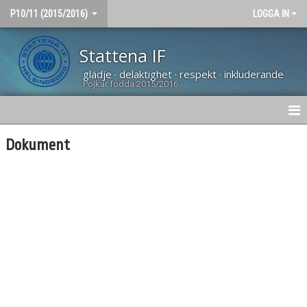
P10/11 (2015/2016)
LOGGA IN
Stattena IF
glädje · delaktighet · respekt · inkluderande
Pojkar födda 2015/2016
HEM
Dokument
NYHETER
MATCHER
KALENDER
TRUPPEN
DOKUMENT